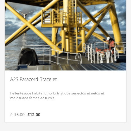
A2S Paracord Bracelet
Pellentesque habitant morbi tristique senectus et netus et
malesuada fames ac turpis.
£
15.00
£
12.00