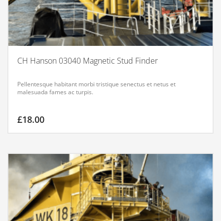
CH Hanson 03040 Magnetic Stud Finder
Pellentesque habitant morbi tristique senectus et netus et
malesuada fames ac turpis.
£
18.00