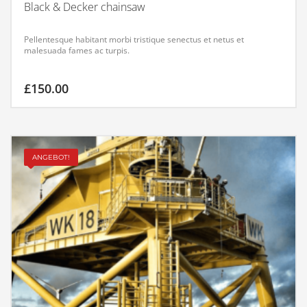
Black & Decker chainsaw
Pellentesque habitant morbi tristique senectus et netus et
malesuada fames ac turpis.
£
150.00
ANGEBOT!