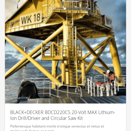
BLACK+DECKER BDCD220CS 20-Volt MAX Lithium-
Ion Drill/Driver and Circular Saw Kit
Pellentesque habitant morbi tristique senectus et netus et
malesuada fames ac turpis.