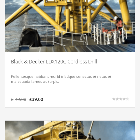
Black & Decker LDX120C Cordless Drill
Pellentesque habitant morbi tristique senectus et netus et
malesuada fames ac turpis.
£
49.00
£
39.00
Bewertet
mit
4.50
von 5