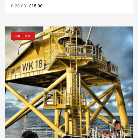
£
20.00
£
18.00
ANGEBOT!