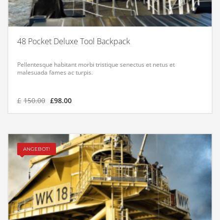
48 Pocket Deluxe Tool Backpack
Pellentesque habitant morbi tristique senectus et netus et
malesuada fames ac turpis.
£
150.00
£
98.00
ANGEBOT!