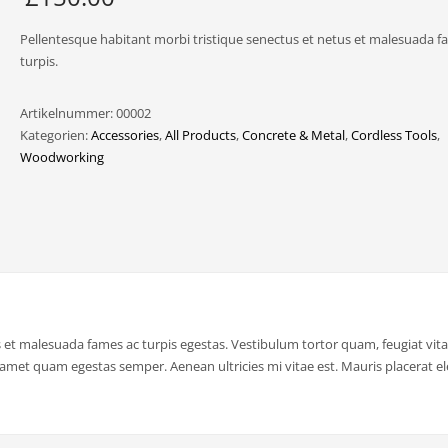
Pellentesque habitant morbi tristique senectus et netus et malesuada f
turpis.
Artikelnummer:
00002
Kategorien:
Accessories
,
All Products
,
Concrete & Metal
,
Cordless Tools
,
Woodworking
 et malesuada fames ac turpis egestas. Vestibulum tortor quam, feugiat vita
it amet quam egestas semper. Aenean ultricies mi vitae est. Mauris placerat e