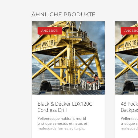
ÄHNLICHE PRODUKTE
ANGEBOT!
ANGEBO
Black & Decker LDX120C
48 Pock
Cordless Drill
Backpa
Pellentesque habitant morbi
Pellentes
tristique senectus et netus et
tristique 
malesuada fames ac turpis.
malesuada