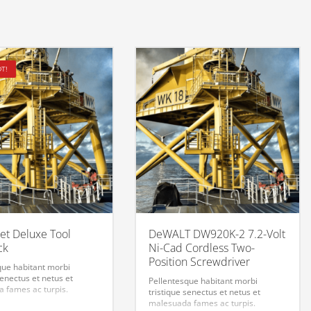
T!
et Deluxe Tool
DeWALT DW920K-2 7.2-Volt
ck
Ni-Cad Cordless Two-
Position Screwdriver
que habitant morbi
senectus et netus et
Pellentesque habitant morbi
 fames ac turpis.
tristique senectus et netus et
malesuada fames ac turpis.