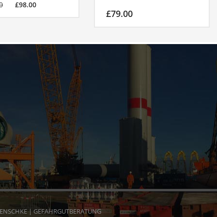
0
£
98.00
£
79.00
HENSCHKE | GEFAHRGUTBERATUNG