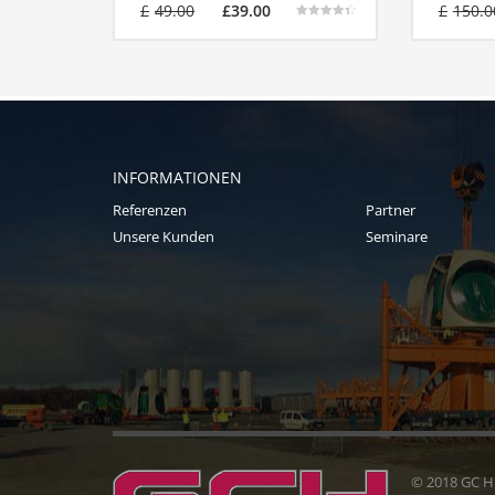
£
49.00
£
39.00
£
150.0
Bewertet
mit
4.50
von 5
INFORMATIONEN
Referenzen
Partner
Unsere Kunden
Seminare
© 2018 GC 