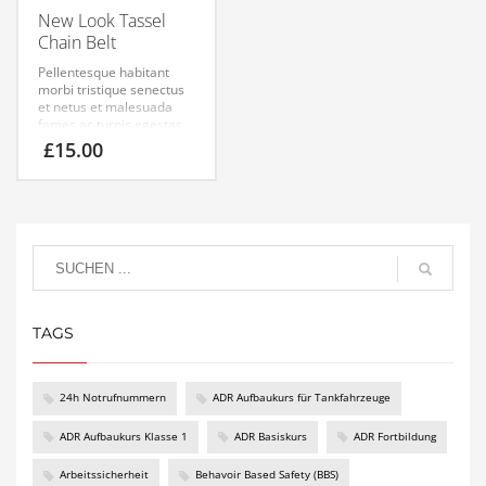
New Look Tassel
Chain Belt
Pellentesque habitant
morbi tristique senectus
et netus et malesuada
fames ac turpis egestas.
Vestibulum tortor quam,
£
15.00
feugiat vitae, ultricies
eget, tempor sit amet,
ante. Donec eu libero sit
amet quam egestas
semper. Aenean ultricies
mi vitae est. Mauris
placerat eleifend leo.
TAGS
24h Notrufnummern
ADR Aufbaukurs für Tankfahrzeuge
ADR Aufbaukurs Klasse 1
ADR Basiskurs
ADR Fortbildung
Arbeitssicherheit
Behavoir Based Safety (BBS)