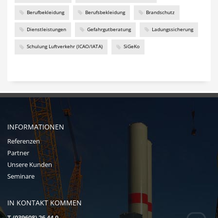
Berufbekleidung
Berufsbekleidung
Brandschutz
Dienstleistungen
Gefahrgutberatung
Ladungssicherung
Schulung Luftverkehr (ICAO/IATA)
SiGeKo
INFORMATIONEN
Referenzen
Partner
Unsere Kunden
Seminare
IN KONTAKT KOMMEN
T (039608) 26 44 0