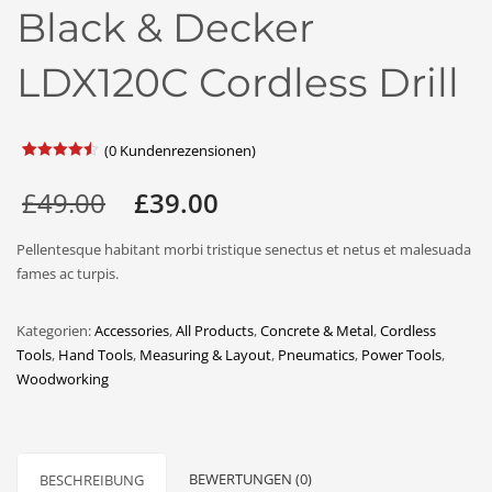
Black & Decker
LDX120C Cordless Drill
(
0
Kundenrezensionen)
Bewertet
2
mit
4.50
£
49.00
£
39.00
von 5,
basierend
auf
Kundenbewertungen
Pellentesque habitant morbi tristique senectus et netus et malesuada
fames ac turpis.
Kategorien:
Accessories
,
All Products
,
Concrete & Metal
,
Cordless
Tools
,
Hand Tools
,
Measuring & Layout
,
Pneumatics
,
Power Tools
,
Woodworking
BEWERTUNGEN (0)
BESCHREIBUNG