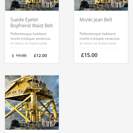
Suede Eyelet
Monki Jean Belt
Boyfriend Waist Belt
Pellentesque habitant
Pellentesque habitant
morbi tristique senectus
morbi tristique senectus
et netus et malesuada
et netus et malesuada
fames ac turpis egestas.
fames ac turpis egestas.
Vestibulum tortor quam,
Vestibulum tortor quam,
£
15.00
£
19.00
£
12.00
feugiat vitae, ultricies
feugiat vitae, ultricies
eget, tempor sit amet,
eget, tempor sit amet,
ante. Donec eu libero sit
ante. Donec eu libero sit
amet quam egestas
amet quam egestas
semper. Aenean ultricies
semper. Aenean ultricies
mi vitae est. Mauris
mi vitae est. Mauris
placerat eleifend leo.
placerat eleifend leo.