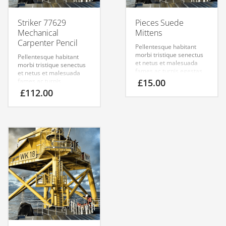
Striker 77629
Pieces Suede
Mechanical
Mittens
Carpenter Pencil
Pellentesque habitant
morbi tristique senectus
Pellentesque habitant
et netus et malesuada
morbi tristique senectus
fames ac turpis egestas.
et netus et malesuada
Vestibulum tortor quam,
fames ac turpis.
£
15.00
feugiat vitae, ultricies
£
112.00
eget, tempor sit amet,
ante. Donec eu libero sit
amet quam egestas
semper. Aenean ultricies
mi vitae est. Mauris
placerat eleifend leo.