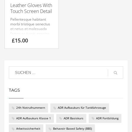
Leather Gloves With
Touch Screen Detail
Pellentesque habitant
morbi tristique senectus
et netus et malesuada
fames ac turpis egestas.
Vestibulum tortor quam,
£
15.00
feugiat vitae, ultricies
eget, tempor sit amet,
ante. Donec eu libero sit
amet quam egestas
semper. Aenean ultricies
mi vitae est. Mauris
placerat eleifend leo.
TAGS
24h Notrufnummern
ADR Aufbaukurs für Tankfahrzeuge
ADR Aufbaukurs Klasse 1
ADR Basiskurs
ADR Fortbildung
Arbeitssicherheit
Behavoir Based Safety (BBS)