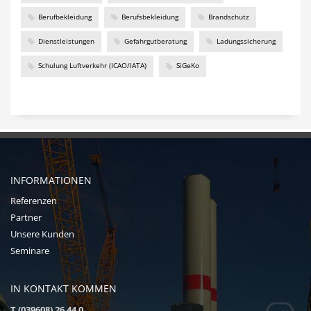
Berufbekleidung
Berufsbekleidung
Brandschutz
Dienstleistungen
Gefahrgutberatung
Ladungssicherung
Schulung Luftverkehr (ICAO/IATA)
SiGeKo
INFORMATIONEN
Referenzen
Partner
Unsere Kunden
Seminare
IN KONTAKT KOMMEN
T (039608) 26 44 0